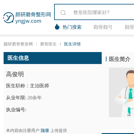
热门搜索
颧骨颧弓
颧
颜研磨骨整形网
/
磨骨医生
/
医生详情
医生信息
医生简介
高俊明
医生职称：主治医师
从业年限:
20余年
执业编号:
本内容由注册用户
隗珊
上传提供