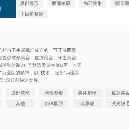
鼻部整形
面部轮廓
胸部整形
颧骨颧
目
下颌角整形
经杭州市卫生局批准成立的、可开展四级
者提供整形美容、皮肤美容、牙齿美容、
区秋涛路248号秋涛发展大厦B座，连天
”为医院的精神，以“技术、服务”为医院
营理念超前快速发展。
唇部整形
胸部整形
美体塑形
皮肤美
其他
自体脂肪
玻尿酸
激光脱