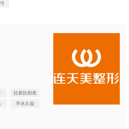
弓
容
抗衰抗初老
毛
半永久妆