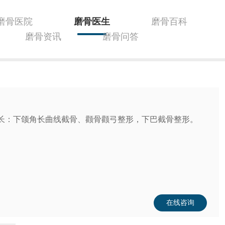
磨骨医院
磨骨医生
磨骨百科
磨骨资讯
磨骨问答
擅长：下颌角长曲线截骨、颧骨颧弓整形，下巴截骨整形。
在线咨询